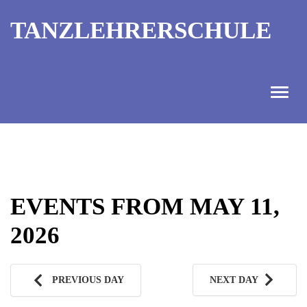
TANZLEHRERSCHULE
ANGEBOT
INFORMATIONEN
EVENTS FROM MAY 11,
AUSBILDUNGTERMINE
2026
KONTAKT
TANZMEISTER
PREVIOUS DAY
NEXT DAY