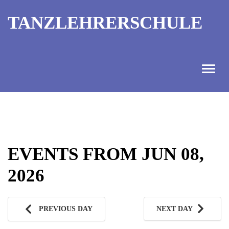
TANZLEHRERSCHULE
ANGEBOT
INFORMATIONEN
EVENTS FROM JUN 08,
AUSBILDUNGTERMINE
2026
KONTAKT
TANZMEISTER
PREVIOUS DAY
NEXT DAY