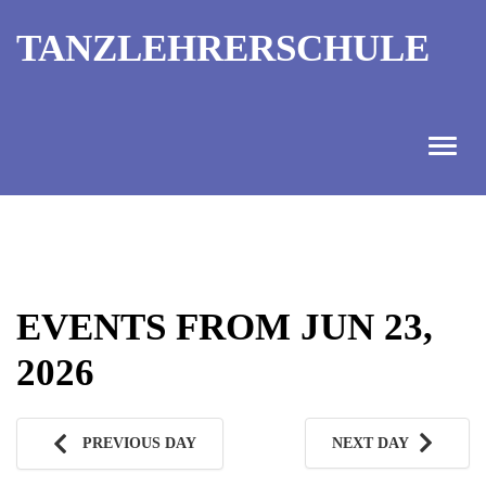
TANZLEHRERSCHULE
ANGEBOT
INFORMATIONEN
EVENTS FROM JUN 23,
AUSBILDUNGTERMINE
2026
KONTAKT
TANZMEISTER
PREVIOUS DAY
NEXT DAY