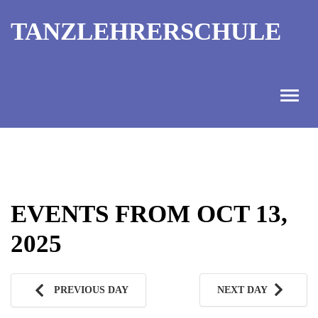
TANZLEHRERSCHULE
ANGEBOT
INFORMATIONEN
EVENTS FROM OCT 13,
AUSBILDUNGTERMINE
2025
KONTAKT
TANZMEISTER
PREVIOUS DAY
NEXT DAY